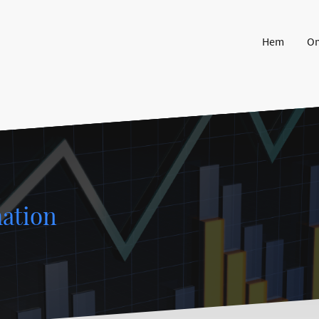
Hem
O
mation