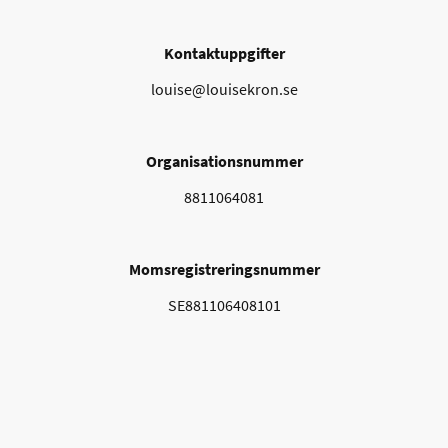
Kontaktuppgifter
louise@louisekron.se
Organisationsnummer
8811064081
Momsregistreringsnummer
SE881106408101